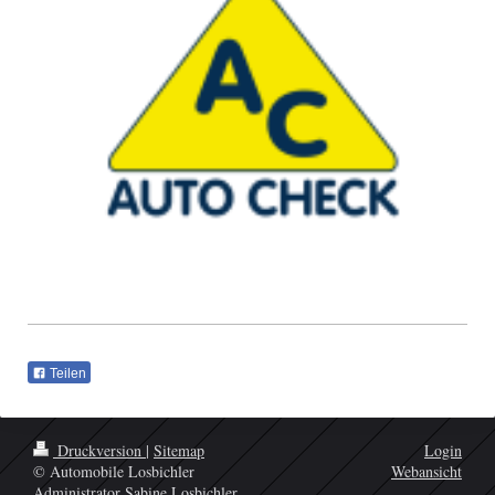
Teilen
Druckversion
|
Sitemap
Login
© Automobile Losbichler
Webansicht
Administrator Sabine Losbichler